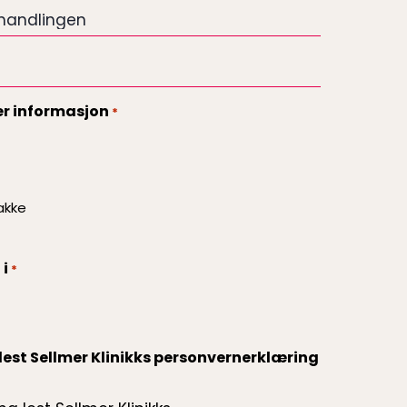
er informasjon
*
akke
 i
*
lest Sellmer Klinikks personvernerklæring