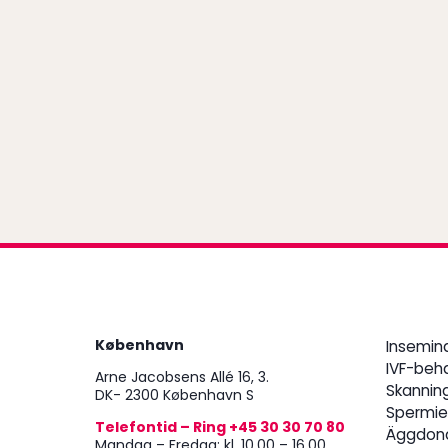
København
Insemin
IVF-beh
Arne Jacobsens Allé 16, 3.
Skannin
DK- 2300 København S
Spermie
Telefontid – Ring +45 30 30 70 80
Äggdon
Mandag – Fredag: kl. 10.00 – 16.00