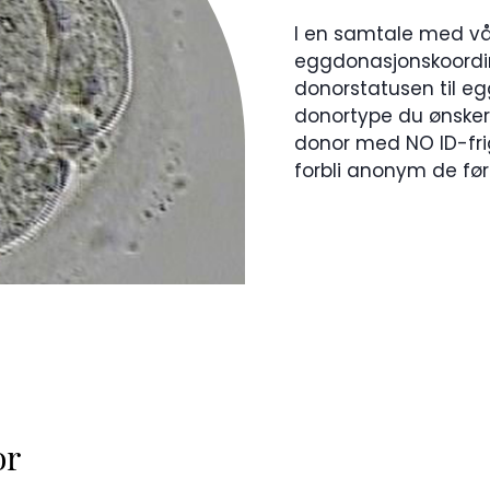
I en samtale med vår
eggdonasjonskoordinat
donorstatusen til e
donortype du ønsker
donor med NO ID-frigi
forbli anonym de førs
or