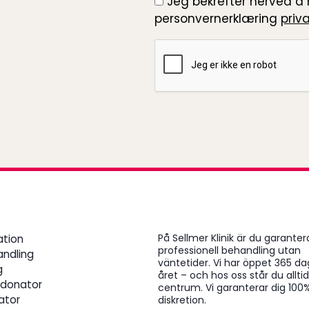
Jeg bekrefter herved å h
personvernerklæring
priva
Recaptcha
På Sellmer Klinik är du garanter
ation
professionell behandling utan
andling
väntetider. Vi har öppet 365 d
g
året – och hos oss står du alltid
donator
centrum. Vi garanterar dig 100
ator
diskretion.