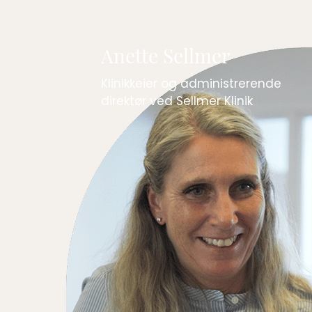
Anette Sellmer
Klinikkeier og administrerende
direktør ved Sellmer Klinik