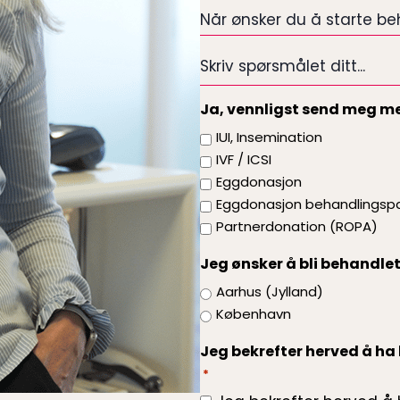
*
Når
ønsker
du
Skriv
å
spørsmålet
starte
ditt...
Ja, vennligst send meg m
behandlingen
IUI, Insemination
*
IVF / ICSI
Eggdonasjon
Eggdonasjon behandlingsp
Partnerdonation (ROPA)
Jeg ønsker å bli behandlet
Aarhus (Jylland)
København
Jeg bekrefter herved å ha 
*