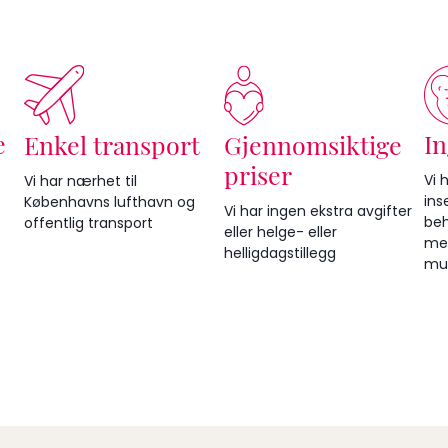
e
In
Enkel transport
Gjennomsiktige
priser
Vi 
Vi har nærhet til
ins
Københavns lufthavn og
Vi har ingen ekstra avgifter
beh
offentlig transport
eller helge- eller
med
helligdagstillegg
mul