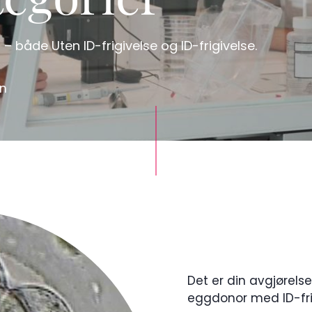
egorier
 både Uten ID-frigivelse og ID-frigivelse.
an
Det er din avgjørel
eggdonor med ID-frig