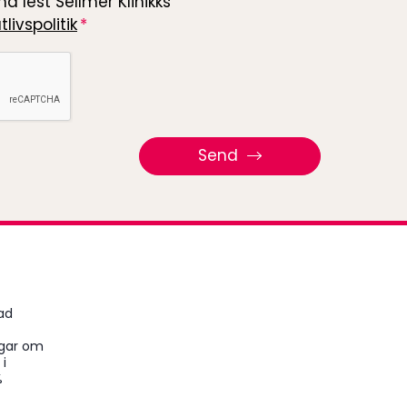
a lest Sellmer Klinikks
tlivspolitik
Send
ad
agar om
 i
%