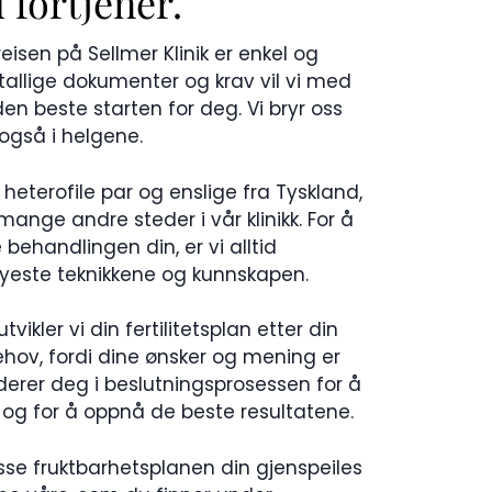
 fortjener.
reisen på Sellmer Klinik er enkel og
tallige dokumenter og krav vil vi med
n beste starten for deg. Vi bryr oss
også i helgene.
g heterofile par og enslige fra Tyskland,
ange andre steder i vår klinikk. For å
behandlingen din, er vi alltid
este teknikkene og kunnskapen.
tvikler vi din fertilitetsplan etter din
ehov, fordi dine ønsker og mening er
kluderer deg i beslutningsprosessen for å
 og for å oppnå de beste resultatene.
asse fruktbarhetsplanen din gjenspeiles