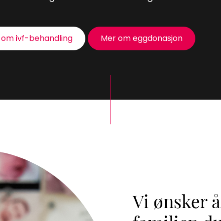
 om ivf-behandling
Mer om eggdonasjon
Vi ønsker å