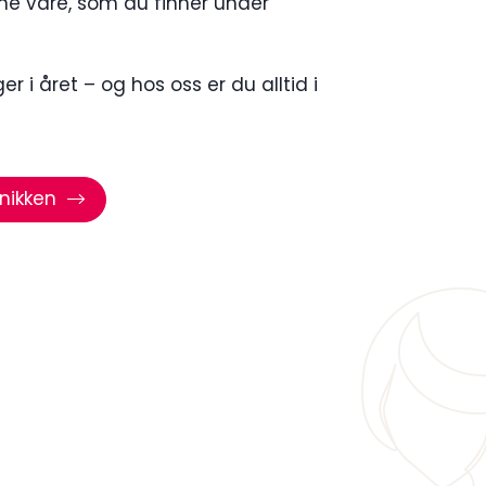
ene våre, som du finner under
r i året – og hos oss er du alltid i
nikken