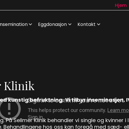
Hjem
Insemination
Eggdonasjon
Kontakt
 Klinik
ed kunstig befruktning. Vi tilbyr inseminasjon,
. På Sellmer Klinik behandler vi single og kvinner i
e. Behandlingene hos oss kan foregå med sæd- ell