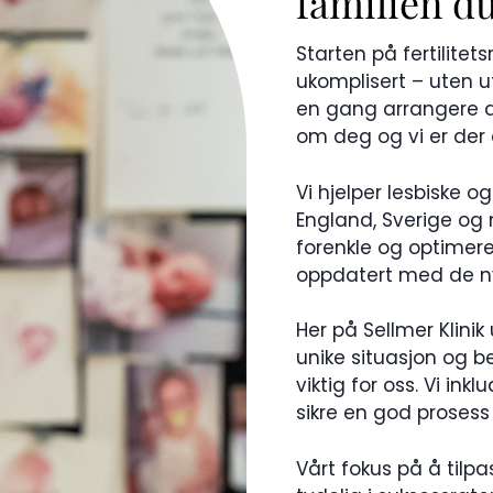
familien du
Starten på fertilitets
ukomplisert – uten u
en gang arrangere de
om deg og vi er der 
Vi hjelper lesbiske o
England, Sverige og m
forenkle og optimere 
oppdatert med de ny
Her på Sellmer Klinik u
unike situasjon og b
viktig for oss. Vi in
sikre en god prosess
Vårt fokus på å tilp