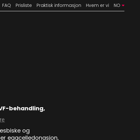
FAQ
Prisliste
Praktisk informasjon
Hvem er vi
NO
 IVF-behandling,
 lesbiske og
er eggcelledonasjon,