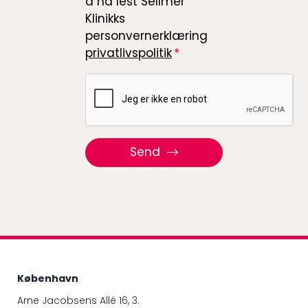
å ha lest Sellmer
Klinikks
personvernerklæring
privatlivspolitik
Recaptcha
Send
København
Arne Jacobsens Allé 16, 3.