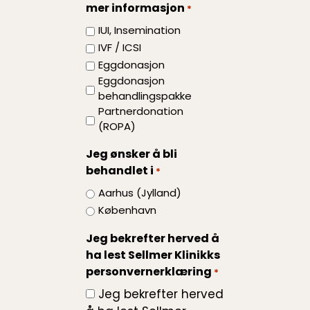
mer informasjon
*
*
IUI, Insemination
IVF / ICSI
Eggdonasjon
Eggdonasjon
behandlingspakke
Partnerdonation
(ROPA)
Jeg ønsker å bli
behandlet i
*
Aarhus (Jylland)
København
Jeg bekrefter herved å
ha lest Sellmer Klinikks
personvernerklæring
*
Jeg bekrefter herved