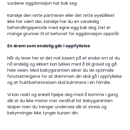
vurderer eggdonasjon har bak seg:
Kanskje den rette partneren eller det rette øyeblikket
ikke har vært der, kanskje har du en vanskelig
behandlingsperiode med egne egg bak deg; Det er
mange grunner til at behovet for eggdonasjon oppstår.
En drøm som endelig går i oppfyllelse
Når du leser her er det nok basert på et ønske om at du
nå endelig og sikkert kan lykkes med å bli gravid og gå
hele veien. Med babygarantien sikrer du de optimale
forutsetningene for at drømmen din skal gå i oppfyllelse
og at fruktbarhetsreisen skal kulminere i en familie.
Vi kan raskt og enkelt hjelpe deg med å komme i gang
slik at du ikke mister mer verdifull tid. Babygarantien
skaper roen du trenger underveis slik at stress og
bekymringer ikke tynger kursen din.