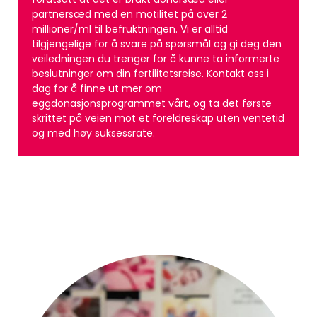
forutsatt at det er brukt donorsæd eller
partnersæd med en motilitet på over 2
millioner/ml til befruktningen. Vi er alltid
tilgjengelige for å svare på spørsmål og gi deg den
veiledningen du trenger for å kunne ta informerte
beslutninger om din fertilitetsreise. Kontakt oss i
dag for å finne ut mer om
eggdonasjonsprogrammet vårt, og ta det første
skrittet på veien mot et foreldreskap uten ventetid
og med høy suksessrate.