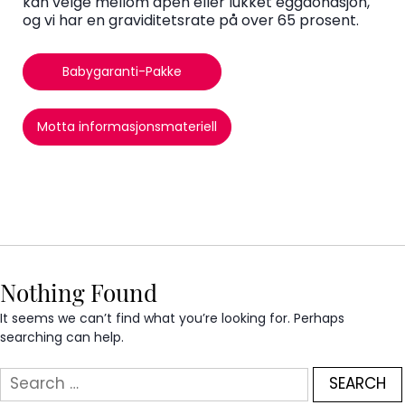
kan velge mellom åpen eller lukket eggdonasjon,
og vi har en graviditetsrate på over 65 prosent.
Babygaranti-Pakke
Motta informasjonsmateriell
Nothing Found
It seems we can’t find what you’re looking for. Perhaps
searching can help.
Search
for: