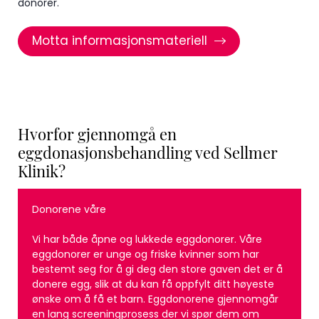
donorer.
Motta informasjonsmateriell
Hvorfor gjennomgå en
eggdonasjonsbehandling ved Sellmer
Klinik?
Donorene våre
Vi har både åpne og lukkede eggdonorer. Våre
eggdonorer er unge og friske kvinner som har
bestemt seg for å gi deg den store gaven det er å
donere egg, slik at du kan få oppfylt ditt høyeste
ønske om å få et barn. Eggdonorene gjennomgår
en lang screeningprosess der vi spør dem om