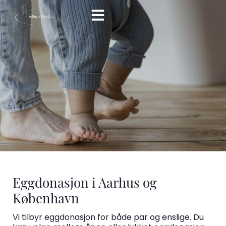
Skip
to
content
Eggdonasjon i Aarhus og
København
Vi tilbyr eggdonasjon for både par og enslige. Du